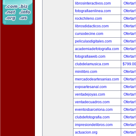
librosinteractivos.com
Ofertar
fotografiaenlinea.com
Ofertar
rockchileno.com
Ofertar
librosdidacticos.com
Ofertar
cursodecine.com
Ofertar
peliculasdigitales.com
Ofertar
academiadefotografia.com
Ofertar
fotografiaweb.com
Ofertar
clubdelamusica.com
$799.0
minilibro.com
Ofertar
mercadodeartesanias.com
Ofertar
expoartesanal.com
Ofertar
ventadejoyas.com
Ofertar
ventadecuadros.com
Ofertar
eventosbarcelona.com
Ofertar
clubdefotografia.com
Ofertar
impresiondelibros.com
Ofertar
actuacion.org
Ofertar