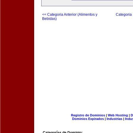
<< Categoria Anterior (Alimentos y
Categoria 
Bebidas)
Registro de Dominios
|
Web Hosting
|
D
Dominios Expirados
|
Industrias
|
Indu
Categorías de Dominio: