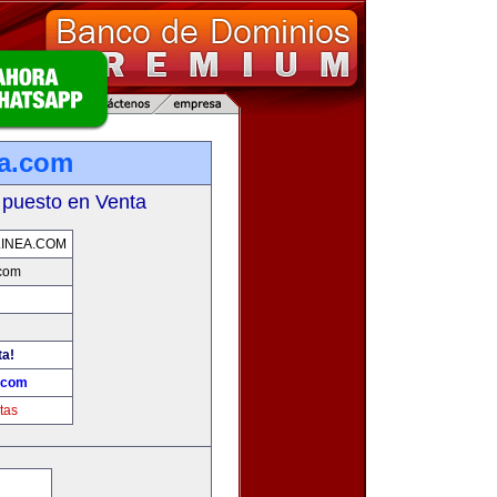
ea.com
 puesto en Venta
INEA.COM
.com
ta!
a.com
tas