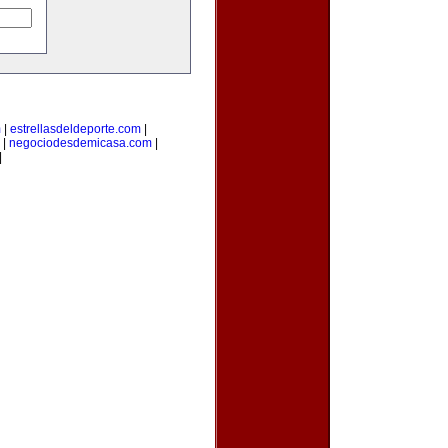
m
|
estrellasdeldeporte.com
|
|
negociodesdemicasa.com
|
|