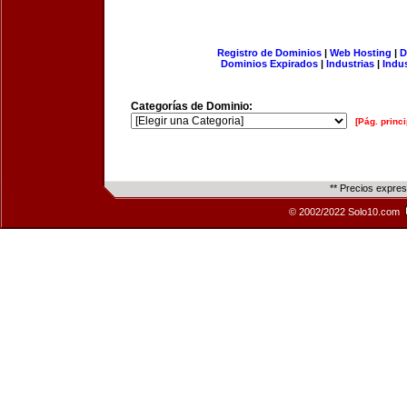
Registro de Dominios
|
Web Hosting
|
D
Dominios Expirados
|
Industrias
|
Indu
Categorías de Dominio:
[Pág. princi
** Precios expre
© 2002/2022 Solo10.com