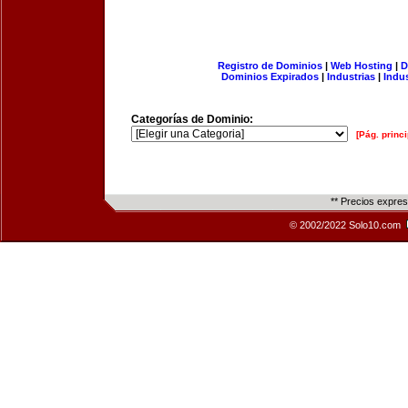
Registro de Dominios
|
Web Hosting
|
D
Dominios Expirados
|
Industrias
|
Indu
Categorías de Dominio:
[Pág. princi
** Precios expre
© 2002/2022 Solo10.com