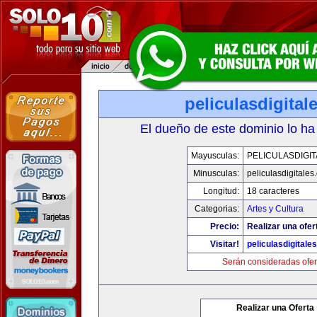
peliculasdigital
El dueño de este dominio lo ha
Mayusculas:
PELICULASDIGI
Minusculas:
peliculasdigitales
Longitud:
18 caracteres
Categorias:
Artes y Cultura
Precio:
Realizar una ofer
Visitar!
peliculasdigitale
Serán consideradas ofer
Realizar una Oferta