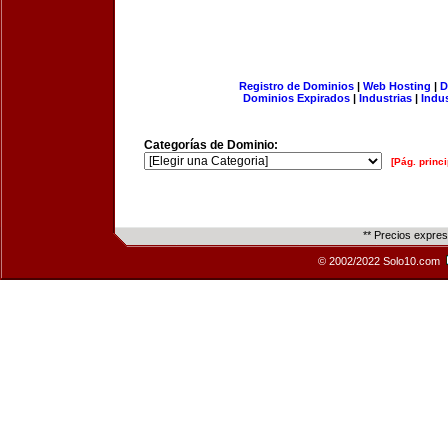
Registro de Dominios
|
Web Hosting
|
D
Dominios Expirados
|
Industrias
|
Indu
Categorías de Dominio:
[Pág. princi
** Precios expre
© 2002/2022 Solo10.com