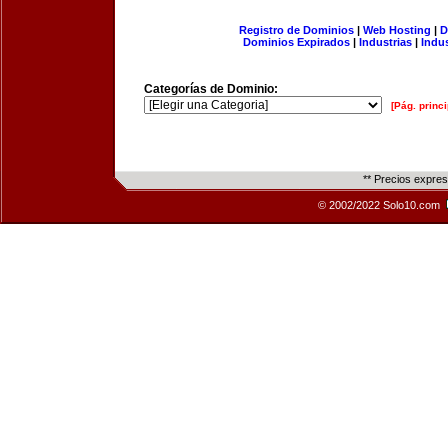
Registro de Dominios
|
Web Hosting
|
D
Dominios Expirados
|
Industrias
|
Indu
Categorías de Dominio:
[Pág. princi
** Precios expre
© 2002/2022 Solo10.com