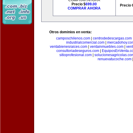
COMPRAR AHORA
Precio $
699.00
Precio 
COMPRAR AHORA
Otros dominios en venta:
camposchilenos.com
|
centrodedescargas.com
industrialcomercial.com
|
mercadohoy.co
ventabienesraices.com
|
ventainmuebles.com
|
ven
consultoriadeseguros.com
|
EquiposEnVenta.c
sitioprofesional.com
|
solucionesagricolas.co
renuevatucoche.com