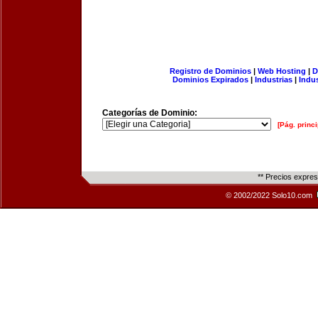
Registro de Dominios
|
Web Hosting
|
D
Dominios Expirados
|
Industrias
|
Indu
Categorías de Dominio:
[Pág. princi
** Precios expre
© 2002/2022 Solo10.com