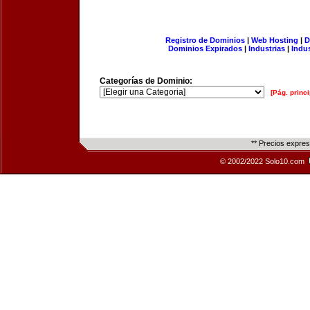
Registro de Dominios
|
Web Hosting
|
D
Dominios Expirados
|
Industrias
|
Indu
Categorías de Dominio:
[Pág. princi
** Precios expre
© 2002/2022 Solo10.com