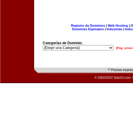
Registro de Dominios
|
Web Hosting
|
D
Dominios Expirados
|
Industrias
|
Indu
Categorías de Dominio:
[Pág. princi
** Precios expre
© 2002/2022 Solo10.com