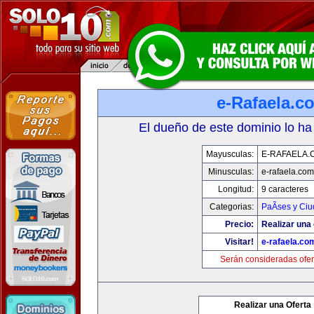
e-Rafaela.c
El dueño de este dominio lo ha
Mayusculas:
E-RAFAELA.
Minusculas:
e-rafaela.com
Longitud:
9 caracteres
Categorias:
PaÃ­ses y Ci
Precio:
Realizar una 
Visitar!
e-rafaela.co
Serán consideradas ofer
Realizar una Oferta