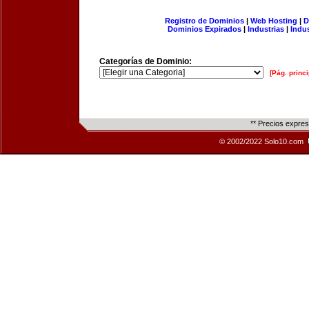
Registro de Dominios
|
Web Hosting
|
D
Dominios Expirados
|
Industrias
|
Indu
Categorías de Dominio:
[Pág. princi
** Precios expre
© 2002/2022 Solo10.com