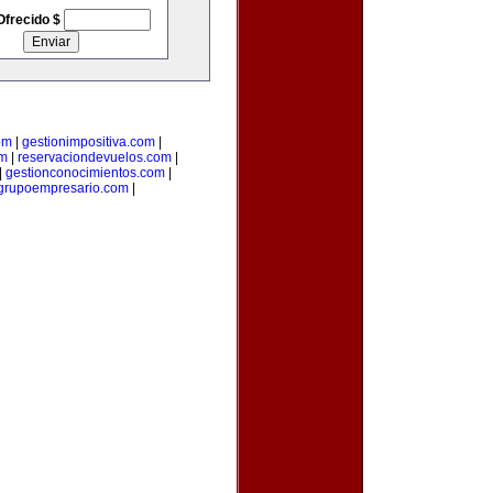
Ofrecido $
om
|
gestionimpositiva.com
|
om
|
reservaciondevuelos.com
|
|
gestionconocimientos.com
|
grupoempresario.com
|