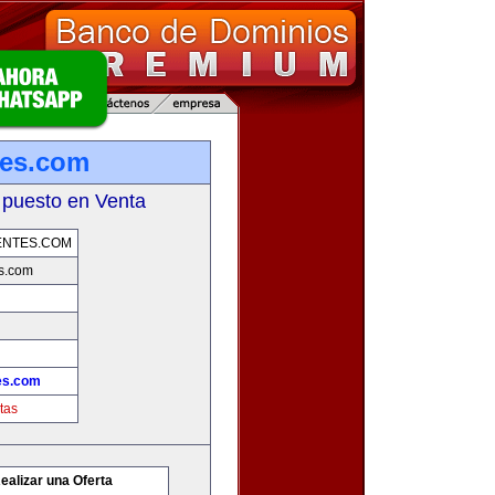
tes.com
 puesto en Venta
ENTES.COM
s.com
es.com
tas
ealizar una Oferta