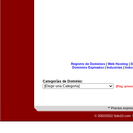
Registro de Dominios
|
Web Hosting
|
D
Dominios Expirados
|
Industrias
|
Indu
Categorías de Dominio:
[Pág. princi
** Precios expre
© 2002/2022 Solo10.com