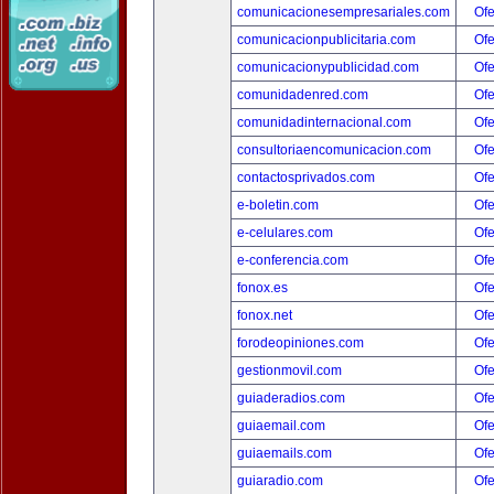
comunicacionesempresariales.com
Ofe
comunicacionpublicitaria.com
Ofe
comunicacionypublicidad.com
Ofe
comunidadenred.com
Ofe
comunidadinternacional.com
Ofe
consultoriaencomunicacion.com
Ofe
contactosprivados.com
Ofe
e-boletin.com
Ofe
e-celulares.com
Ofe
e-conferencia.com
Ofe
fonox.es
Ofe
fonox.net
Ofe
forodeopiniones.com
Ofe
gestionmovil.com
Ofe
guiaderadios.com
Ofe
guiaemail.com
Ofe
guiaemails.com
Ofe
guiaradio.com
Ofe