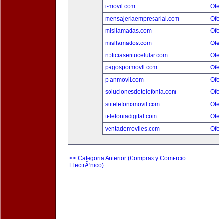
i-movil.com
Ofe
mensajeriaempresarial.com
Ofe
misllamadas.com
Ofe
misllamados.com
Ofe
noticiasentucelular.com
Ofe
pagospormovil.com
Ofe
planmovil.com
Ofe
solucionesdetelefonia.com
Ofe
sutelefonomovil.com
Ofe
telefoniadigital.com
Ofe
ventademoviles.com
Ofe
<< Categoria Anterior (Compras y Comercio
ElectrÃ³nico)