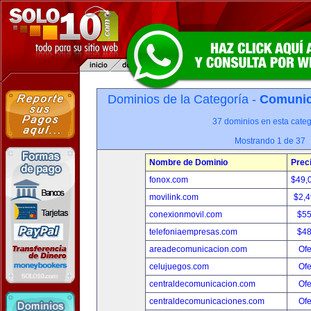
Dominios de la Categoría -
Comunica
37 dominios en esta categ
Mostrando 1 de 37
Nombre de Dominio
Prec
fonox.com
$49,
movilink.com
$2,
conexionmovil.com
$5
telefoniaempresas.com
$4
areadecomunicacion.com
Ofe
celujuegos.com
Ofe
centraldecomunicacion.com
Ofe
centraldecomunicaciones.com
Ofe